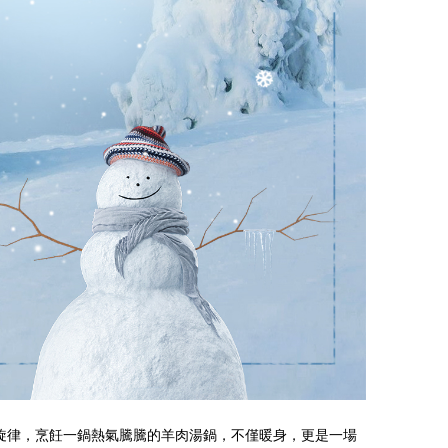
悠然旋律，烹飪一鍋熱氣騰騰的羊肉湯鍋，不僅暖身，更是一場