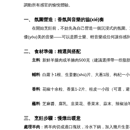
調動所有感官的愉悅體驗。
一、 氛圍營造：香氛與音樂的協(xié)奏
在開始烹飪前，不妨先為自己營造一個沉浸式的氛圍。選
優(yōu)美的音樂——可以是爵士樂、輕音樂或任何讓你感
二、 食材準備：精選與搭配
主料
: 新鮮羊腿肉或羊腩肉500克（建議選擇帶一些脂
輔料
: 白蘿卜1根、生姜數(shù)片、大蔥1段、枸杞一小
香料
: 花椒十余粒、香葉1-2片、桂皮一小段（可選，
蘸料
: 芝麻醬、腐乳、韭菜花、香菜末、蒜末、辣椒油
三、 烹飪步驟：慢燉出暖意
處理羊肉
：將羊肉切成適口塊狀，冷水下鍋，加入幾片生姜