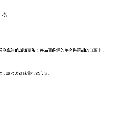
小時。
受從喉至胃的溫暖蔓延；再品嘗酥爛的羊肉與清甜的白蘿卜，
鍋，讓溫暖從味蕾抵達心間。