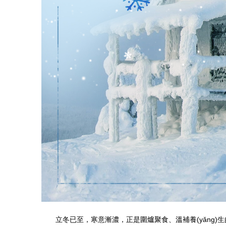
立冬已至，寒意漸濃，正是圍爐聚食、溫補養(yǎng)