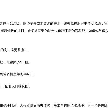
擇一款溫暖、略帶辛香或木質調的香水，讓香氣在廚房中淡淡縈繞，它能激發(
到寧靜愉悅的曲目。香氣與音樂的結合，能讓下廚的過程變得如儀式般優(y
肪的肉，湯更香濃）。
把、紅棗數(shù)顆。
避免過多掩蓋羊肉本味）。
等，依個人口味調配。
和少許料酒，大火煮沸后撇去浮沫，撈出羊肉用溫水洗凈。這一步是去除