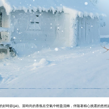
生的好時節(jié)。當時尚的香氛在空氣中輕盈流轉，伴隨著精心挑選的