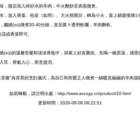
味，隨后加入焯好水的羊肉，中火翻炒至表面微黃。
水，放入香葉、桂皮（如用）。大火燒開后，轉為小火，蓋上鍋蓋慢燉1
續(xù)燉煮30-40分鐘，直至蘿卜透明軟爛，羊肉酥軟。
蔥花或香菜即可。
續(xù)的溫馨音樂和淡淡香氛中，與家人好友圍坐。先喝一碗原湯，感
入耳，香氣入心，寒意盡消。
水音樂”為背景的烹飪儀式，為自己和所愛之人燉煮一鍋暖意融融的羊肉湯
如若轉載，請注明出處：http://www.axcsyp.cn/product/10.html
更新時間：2026-08-06 08:22:51