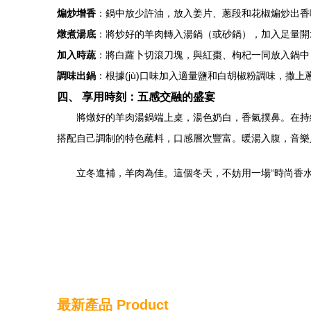
煸炒增香
：鍋中放少許油，放入姜片、蔥段和花椒煸炒出香
燉煮湯底
：將炒好的羊肉轉入湯鍋（或砂鍋），加入足量開
加入時蔬
：將白蘿卜切滾刀塊，與紅棗、枸杞一同放入鍋中，繼
調味出鍋
：根據(jù)口味加入適量鹽和白胡椒粉調味，撒上
四、 享用時刻：五感交融的盛宴
將燉好的羊肉湯鍋端上桌，湯色奶白，香氣撲鼻。在持
搭配自己調制的特色蘸料，口感層次豐富。暖湯入腹，音樂
立冬進補，羊肉為佳。這個冬天，不妨用一場“時尚香
最新產品
Product