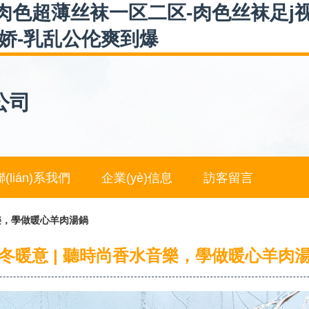
肉色超薄丝袜一区二区-肉色丝袜足j
颤娇-乳乱公伦爽到爆
公司
聯(lián)系我們
企業(yè)信息
訪客留言
音樂，學做暖心羊肉湯鍋
冬暖意 | 聽時尚香水音樂，學做暖心羊肉