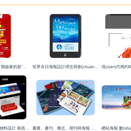
致尚門窗13周年慶，開啟家的新“窗”景
世界水日海報設計理念與創(chuàng)意構思
專業(yè)視覺策略與物料設計 南昌平面設計公司全方位服務指南
畫冊、書刊、雜志、期刊與海報 印刷品的多樣化魅力