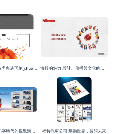
現(xiàn)代簡約時尚多邊形創(chuàng)意獅子王海報模板
海報的魅力 設計、傳播與文化的視覺交響
網站海報 數(shù)字時代的視覺溝通藝術
福特汽車公司 驅動世界，智領未來