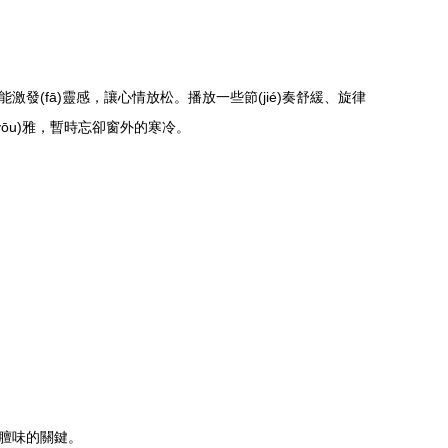
fā)靈感，讓心情放松。播放一些節(jié)奏舒緩、旋律
ōu)雅，暫時忘卻窗外的寒冷。
膻味的關鍵。