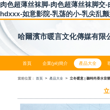
肉色超薄丝袜脚-肉色超薄丝袜脚交-
hdxxx-如意影院-乳荡的小-乳尖乱
哈爾濱市暖言文化傳媒有限
首頁
企業(yè)簡介
產品大全
>
>
當前位置：
首頁
產品大全
立冬暖意 | 聽時尚香水
立