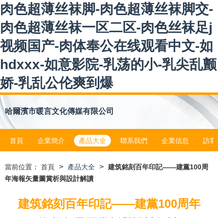
肉色超薄丝袜脚-肉色超薄丝袜脚交-
肉色超薄丝袜一区二区-肉色丝袜足j
视频国产-肉体奉公在线观看中文-如
hdxxx-如意影院-乳荡的小-乳尖乱颤
娇-乳乱公伦爽到爆
哈爾濱市暖言文化傳媒有限公司
首頁
企業簡介
產品大全
聯系我們
企業信息
訪客
>
>
當前位置：
首頁
產品大全
建筑銘刻百年印記——建黨100周
年海報矢量圖賞析與設計解讀
建筑銘刻百年印記——建黨100周年