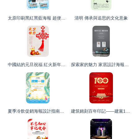
太原印刷黑紅黑藍海報 超便宜·出貨快·免費設計——您的理想之選
清明 傳承與追思的文化意象
中國結的元旦祝福 紅火新年海報文案
探索家的魅力 家居設計海報指南\n\n副標題 每一幀都是生活的藝術\n\n主視覺建議 以簡潔現代的客廳為核心，搭配柔和燈光與自然色調，床、沙發和裝飾畫居中呈現，營造溫馨又不失設計感的氛圍。\n\n描述文字 在忙碌的世界里，家是我們最后的一道防線。快來探索為你的海岸點綴形狀各異的海報碰撞出一獨特的美。\n\n特色亮點 - 環保材質: 自然共鳴 每一張海報選用海藻纖維底涂層之可繼續材料精心適配環保生活擁抱特色，以與心也美麗相連。\n- 個性化收藏風 借鑒藝術家插圖結合空間畫面之間的版式去收觀整套組合場景用自家
夏季冷飲促銷海報設計指南與千庫網模板下載秘籍
建筑銘刻百年印記——建黨100周年海報矢量圖賞析與設計解讀